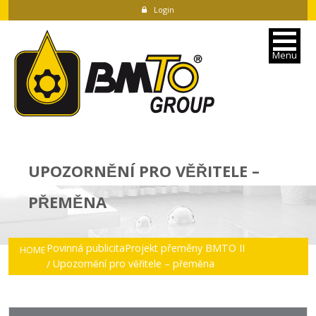
Login
Menu
UPOZORNĚNÍ PRO VĚŘITELE –
PŘEMĚNA
Povinná publicita
Projekt přeměny BMTO II
HOME
Upozornění pro věřitele – přeměna