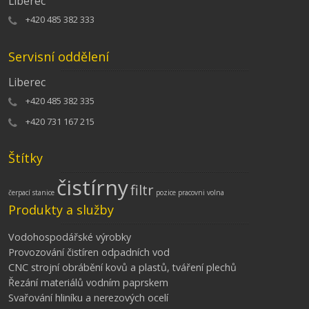
Liberec
+420 485 382 333
Servisní oddělení
Liberec
+420 485 382 335
+420 731 167 215
Štítky
čistírny
filtr
čerpací stanice
pozice
pracovni
volna
Produkty a služby
Vodohospodářské výrobky
Provozování čistíren odpadních vod
CNC strojní obrábění kovů a plastů, tváření plechů
Řezání materiálů vodním paprskem
Svařování hliníku a nerezových ocelí