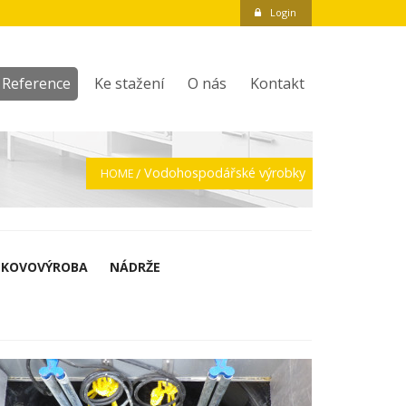
Login
Reference
Ke stažení
O nás
Kontakt
Vodohospodářské výrobky
HOME
KOVOVÝROBA
NÁDRŽE