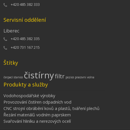
+420 485 382 333
Servisní oddělení
Liberec
+420 485 382 335
+420 731 167 215
Štítky
čistírny
filtr
čerpací stanice
pozice
pracovni
volna
Produkty a služby
Vodohospodářské výrobky
Provozování čistíren odpadních vod
CNC strojní obrábění kovů a plastů, tváření plechů
Řezání materiálů vodním paprskem
Svařování hliníku a nerezových ocelí