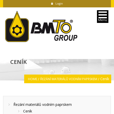
Login
Menu
CENÍK
Ceník
HOME
ŘEZÁNÍ MATERIÁLŮ VODNÍM PAPRSKEM
Řezání materiálů vodním paprskem
Ceník