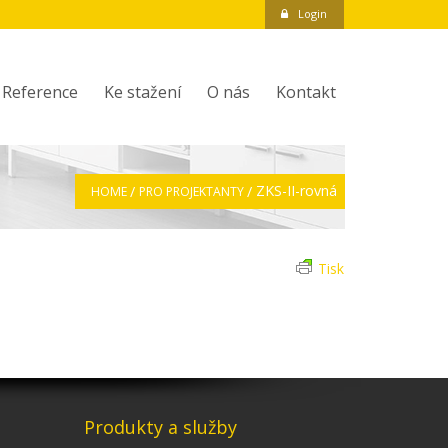
Login
Reference
Ke stažení
O nás
Kontakt
ZKS-II-rovná
HOME
PRO PROJEKTANTY
Tisk
Produkty a služby