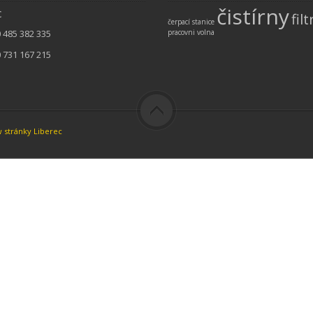
čistírny
c
filt
čerpací stanice
pracovni
volna
 485 382 335
 731 167 215
 stránky Liberec