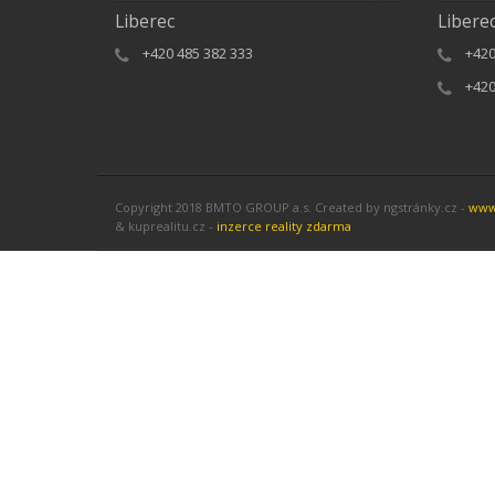
Liberec
Libere
+420 485 382 333
+420
+420
Copyright 2018 BMTO GROUP a.s.
Created by ngstránky.cz -
www
& kuprealitu.cz -
inzerce reality zdarma