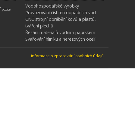
Vodohospodářské výrobky
r
pozice
Provozování čistíren odpadních vod
CNC strojní obrábění kovů a plastů,
tváření plechů
Řezání materiálů vodním paprskem
Svařování hliníku a nerezových ocelí
Informace o zpracování osobních údajů