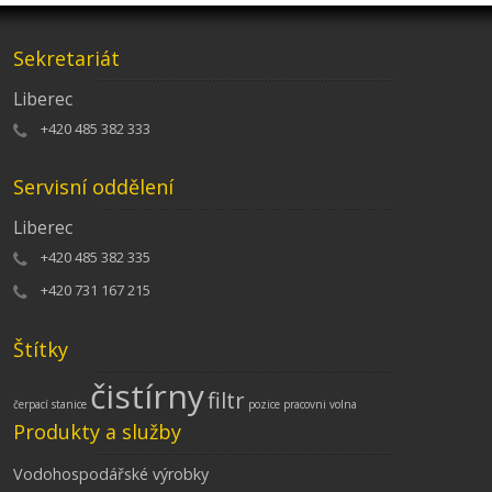
Sekretariát
Liberec
+420 485 382 333
Servisní oddělení
Liberec
+420 485 382 335
+420 731 167 215
Štítky
čistírny
filtr
čerpací stanice
pozice
pracovni
volna
Produkty a služby
Vodohospodářské výrobky