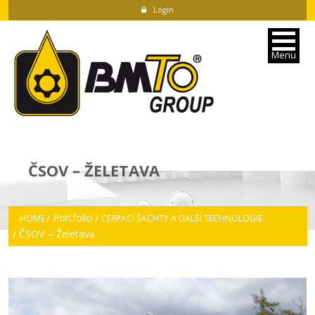
Login
Menu
ČSOV – ŽELETAVA
Portfolio
HOME
ČERPACÍ ŠACHTY A DALŠÍ TECHNOLOGIE
ČSOV – Želetava