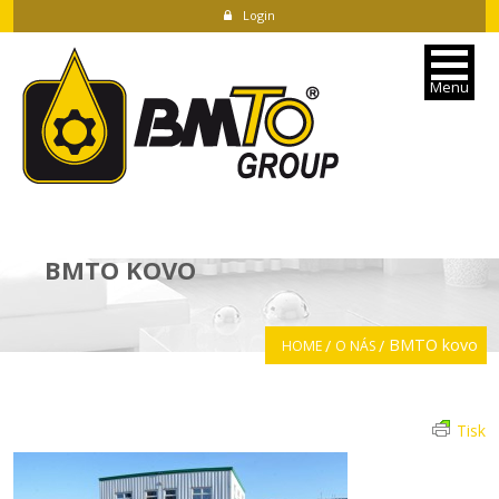
Login
Menu
BMTO KOVO
BMTO kovo
HOME
O NÁS
Tisk